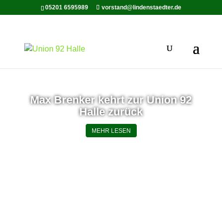
05201 6595989
vorstand@lindenstaedter.de
Max Brenker kehrt zur Union 92
Halle zurück
MEHR LESEN