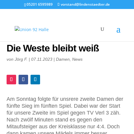
05201 6595989
vorstand@lindenstaedter.de
Die Weste bleibt weiß
von
Jörg F.
|
07.11.2023
|
Damen
,
News
Am Sonntag folgte für unsrere zweite Damen der
fünfte Sieg im fünften Spiel. Dabei war der Start
für unsere Zweite im Spiel gegen TV Verl 3 zäh.
Nach zwölf Minuten stand es gegen den
Mitaufsteiger aus der Kreisklasse nur 4:4. Doch
dann kamen unsere Mädels immer besser