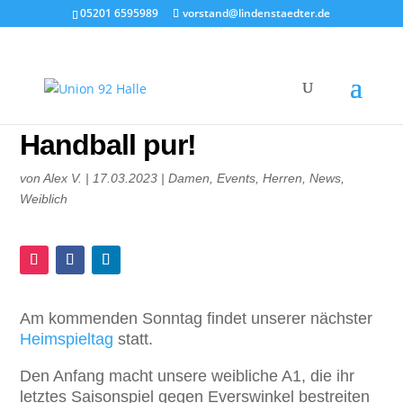
05201 6595989
vorstand@lindenstaedter.de
Handball pur!
von
Alex V.
|
17.03.2023
|
Damen
,
Events
,
Herren
,
News
,
Weiblich
Am kommenden Sonntag findet unserer nächster
Heimspieltag
statt.
Den Anfang macht unsere weibliche A1, die ihr
letztes Saisonspiel gegen Everswinkel bestreiten