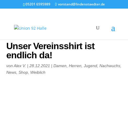
05201 6595989
vorstand@lindenstaedter.de
Unser Vereinsshirt ist
endlich da!
von
Alex V.
|
28.12.2021
|
Damen
,
Herren
,
Jugend
,
Nachwuchs
,
News
,
Shop
,
Weiblich