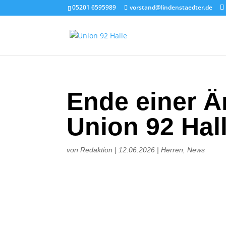
05201 6595989
vorstand@lindenstaedter.de
Ende einer Ä
Union 92 Hal
von
Redaktion
|
12.06.2026
|
Herren
,
News