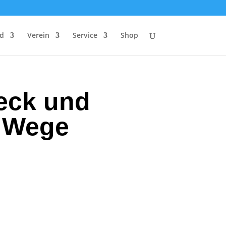
d
Verein
Service
Shop
beck und
e Wege