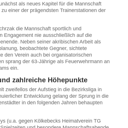
nächst als neues Kapitel für die Mannschaft
 zu einer der prägendsten Trainerstationen der
chrzak die Mannschaft sportlich und
n Engagement nie ausschließlich auf die
enende. Neben seiner akribischen Arbeit als
planung, beobachtete Gegner, sichtete
e den Verein auch bei organisatorischen
en sprang der 63-Jährige als Feuerwehrmann an
eams ein.
a und zahlreiche Höhepunkte
t zweifellos der Aufstieg in die Bezirksliga in
uierlicher Entwicklung gelang der Sprung in die
ndenstädter in den folgenden Jahren behaupten
bys (u.a. gegen Kölkebecks Heimatverein TG
he Spielzeiten und besondere Mannschaftsabende