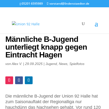
05201 6595989
vorstand@lindenstaedter.de
Männliche B-Jugend
unterliegt knapp gegen
Eintracht Hagen
von
Alex V.
|
29.09.2025
|
Jugend
,
News
,
Spielfotos
Die männliche B-Jugend der Union 92 Halle hat
zum Saisonauftakt der Regionalliga nur
hauchdünn das Nachsehen gehabt. Vor rund 120