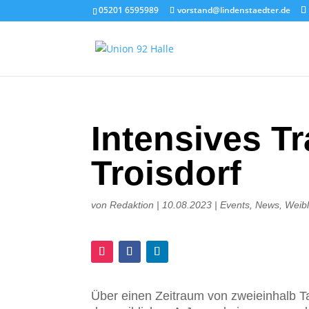
05201 6595989
vorstand@lindenstaedter.de
Intensives Tr
Troisdorf
von
Redaktion
|
10.08.2023
|
Events
,
News
,
Weibl
Über einen Zeitraum von zweieinhalb Ta