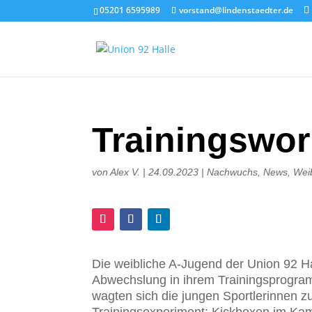
05201 6595989
vorstand@lindenstaedter.de
Trainingswo
von
Alex V.
|
24.09.2023
|
Nachwuchs
,
News
,
Weib
Die weibliche A-Jugend der Union 92 H
Abwechslung in ihrem Trainingsprogr
wagten sich die jungen Sportlerinnen 